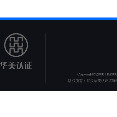
Copyright©2008 HM9000.
版权所有：武汉华美认证咨询
认证
但
1890
地址：湖北省武汉市洪山区珞