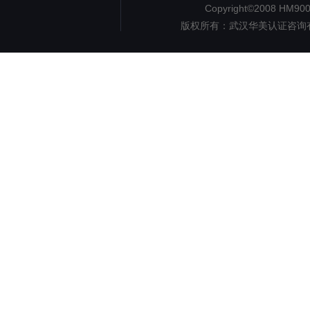
Copyright©2008 HM9000.
版权所有：武汉华美认证咨询
认证
但
1890
地址：湖北省武汉市洪山区珞
电子邮件： iso@hm9000.c