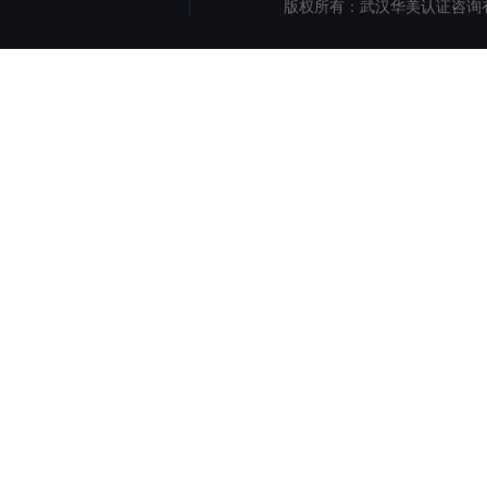
版权所有：武汉华美认证咨询
认证
但
1890
地址：湖北省武汉市洪山区珞
电子邮件： iso@hm9000.c
网页设计