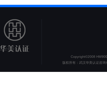
Copyright©2008 HM9000.
版权所有：武汉华美认证咨询
认证
但
1890
地址：湖北省武汉市洪山区珞
电子邮件： iso@hm9000.c