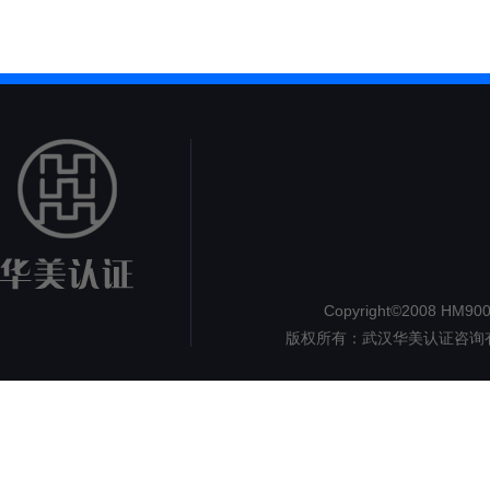
Copyright©2008 HM9000.
版权所有：武汉华美认证咨询
认证
但
1890
地址：湖北省武汉市洪山区珞